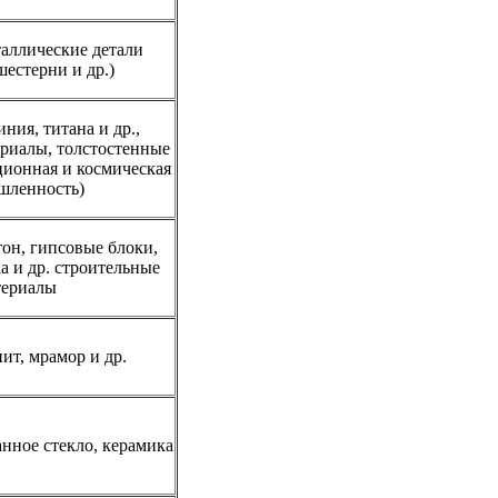
аллические детали
шестерни и др.)
ия, титана и др.,
риалы, толстостенные
ционная и космическая
шленность)
тон, гипсовые блоки,
а и др. строительные
териалы
ит, мрамор и др.
нное стекло, керамика