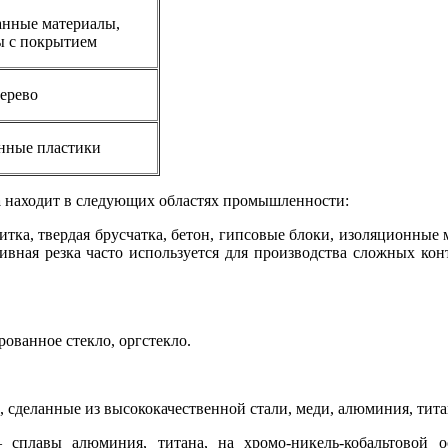
нные материалы,
ы с покрытием
ерево
нные пластики
а
находит в следующих областях промышленности:
итка, твердая брусчатка, бетон, гипсовые блоки, изоляционные
ивная резка часто используется для производства сложных конт
ованное стекло, оргстекло.
 сделанные из высококачественной стали, меди, алюминия, тит
сплавы алюминия, титана, на хромо-никель-кобальтовой о