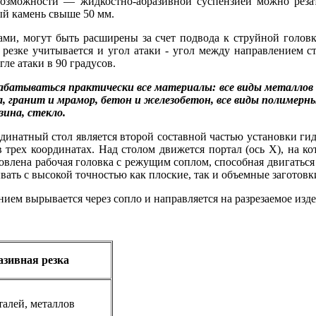
 возможности — жидкостно-абразивной суспензией можно реза
ый камень свыше 50 мм.
ми, могут быть расширены за счет подвода к струйной головке
 резке учитывается и угол атаки - угол между направлением 
ле атаки в 90 градусов.
рабатываться практически все материалы: все виды металлов
, гранит и мрамор, бетон и железобетон, все виды полимерны
зина, стекло.
рдинатный стол является второй составной частью установки г
 трех координатах. Над столом движется портал (ось X), на ко
влена рабочая головка с режущим соплом, способная двигаться 
ывать с высокой точностью как плоские, так и объемные заготовк
нием вырывается через сопло и направляется на разрезаемое изде
азивная резка
талей, металлов