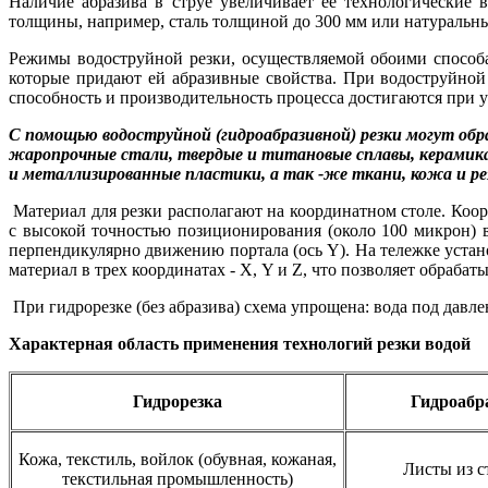
Наличие абразива в струе увеличивает ее технологические
толщины, например, сталь толщиной до 300 мм или натуральн
Режимы водоструйной резки, осуществляемой обоими способа
которые придают ей абразивные свойства. При водоструйной
способность и производительность процесса достигаются при уг
С помощью водоструйной (гидроабразивной) резки могут об
жаропрочные стали, твердые и титановые сплавы, керамика
и металлизированные пластики, а так -же ткани, кожа и ре
Материал для резки располагают на координатном столе. Коо
с высокой точностью позиционирования (около 100 микрон) в
перпендикулярно движению портала (ось Y). На тележке устано
материал в трех координатах - Х, Y и Z, что позволяет обрабат
При гидрорезке (без абразива) схема упрощена: вода под давле
Характерная область применения технологий резки водой
Гидрорезка
Гидроабр
Кожа, текстиль, войлок (обувная, кожаная,
Листы из с
текстильная промышленность)