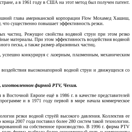
тране, а в 1961 году в США на этот метод был получен патент.
нешний глава американской корпорации Flow Мохамед Хашиш,
, что существенно повышает эффективность резки.
ых частиц. Режущие свойства водяной струи при этом резко
ойные материалы. При этом эффективность воздействия водяной
ного песка, а также размер абразивных частиц.
, успешно конкурируя с лазерным, плазменным, механическим
о воздействия высоконапорной водной струи и движущихся со
, изготовленном фирмой PTV, Чехия.
в Восточной Европе ещё в 1986 г. в качестве представителей
 программе и в 1971 году первой в мире начала коммерческое
ологии резки водной струёй высокого давления. Коллектив ее
 конца 2007 года поставил более 280 систем такой технологии.
рованной на собственное производство. В 1996 г. фирма PTV
1 году фирма выбрала более экономичный путь и компоненты