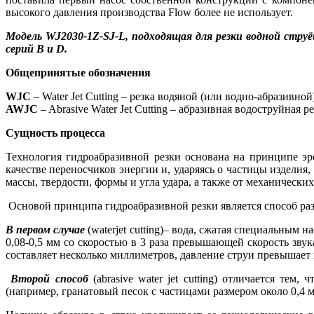
высокого давления производства Flow более не использует.
Модель WJ2030-1Z-SJ-L, подходящая для резки водной струё
серий B и D.
Общепринятые обозначения
WJC
– Water Jet Cutting – резка водяной (или водно-абразивной
AWJC
– Abrasive Water Jet Cutting – абразивная водоструйная р
Сущность процесса
Технология гидроабразивной резки основана на принципе эр
качестве переносчиков энергии и, ударяясь о частицы изделия
массы, твердости, формы и угла удара, а также от механически
Основой принципа гидроабразивной резки является способ ра
В первом случае
(waterjet cutting)– вода, сжатая специальным
0,08-0,5 мм со скоростью в 3 раза превышающей скорость звук
составляет несколько миллиметров, давление струи превышает п
Второй способ
(abrasive water jet cutting) отличается те
(например, гранатовый песок с частицами размером около 0,4 м