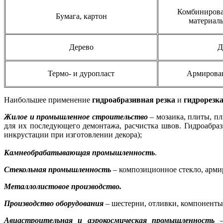
Комбинирова
Бумага, картон
материал
Дерево
Д
Термо- и дуропласт
Армирова
Наибольшее применение
гидроабразивная резка
и
гидрорезк
Жилое и промышленное строительство
– мозаика, плиты, пл
для их последующего демонтажа, расчистка швов. Гидроабраз
инкрустации при изготовлении декора);
Камнеобрабатывающая промышленность
.
Стекольная промышленность
– композиционное стекло, армир
Металлолистовое производство.
Производство оборудования
– шестерни, отливки, компоненты,
Авиастроительная и аэрокосмическая промышленность
– 