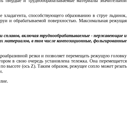
ть твердые и труднообрабатываемые материалы значительной
 хладагента, способствующего образованию в струе льдинок,
струи и обрабатываемой поверхностью. Максимальная режущая
 и сплавов, включая труднообрабатываемые - нержавеющие и
х материалов, в том числе композиционные, фольгированные
идроабразивной резки и позволяет перемещать режущую головку
тором в свою очередь установлена тележка. Она перемещается
по высоте (ось Z). Таким образом, режущее сопло может резать
и.
лие.