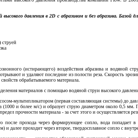
й высокого давления в 2D с абразивом и без абразива. Базой
) струей
езка
озионного (истирающего) воздействия абразива и водяной ст
, отрывают и удаляют последние из полости реза. Скорость эроз
х свойств обрабатываемого материала.
зделения материалов с помощью водяной струи высокого давлени
 насосом-мультипликатором (первая составляющая системы) до дав
а (1000 и более м/с) и образует струю диаметром около 0,5 мм. 
редел прочности материала - за счет этого и осуществляется рез
м, что после прохода через формирующее сопло, вода попадает 
м) и далее проходит через второе, твердосплавное сопло с внут