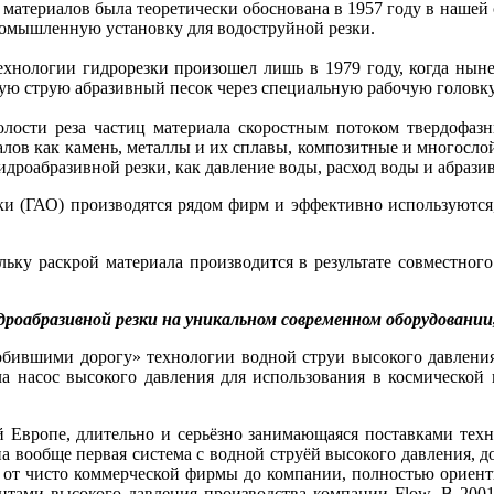
атериалов была теоретически обоснована в 1957 году в нашей с
промышленную установку для водоструйной резки.
хнологии гидрорезки произошел лишь в 1979 году, когда ны
ую струю абразивный песок через специальную рабочую головку
олости реза частиц материала скоростным потоком твердофазн
иалов как камень, металлы и их сплавы, композитные и многосл
дроабразивной резки, как давление воды, расход воды и абразив
и (ГАО) производятся рядом фирм и эффективно используются
ьку раскрой материала производится в результате совместног
дроабразивной резки на уникальном современном оборудовании
бившими дорогу» технологии водной струи высокого давления 
ала насос высокого давления для использования в космической
 Европе, длительно и серьёзно занимающаяся поставками техн
на вообще первая система с водной струёй высокого давления, до
от чисто коммерческой фирмы до компании, полностью ориенти
ентами высокого давления производства компании Flow. В 200