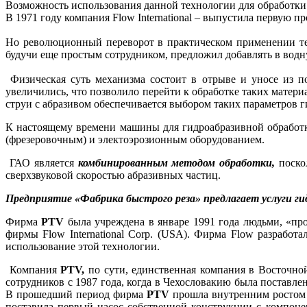
Возможность использования данной технологии для обработки м
В 1971 году компания Flow International – выпустила первую 
Но революционный переворот в практическом применении те
будучи еще простым сотрудником, предложил добавлять в водн
Физическая суть механизма состоит в отрыве и уносе из п
увеличились, что позволило перейти к обработке таких матер
струи с абразивом обеспечивается выбором таких параметров ги
К настоящему времени машины для гидроабразивной обработк
(фрезеровочным) и электоэрозионным оборудованием.
ГАО является
комбинированным методом обработки,
поскол
сверхзвуковой скоростью абразивных частиц.
Предприятие «Фабрика быстрого реза» предлагает услуги ги
Фирма
PTV
была учреждена в январе 1991 года людьми, «про
фирмы Flow International Corp. (USA). Фирма Flow разработ
использование этой технологии.
Компания
PTV,
по сути, единственная компания в Восточной
сотрудников с 1987 года, когда в Чехословакию была поставле
В прошедший период фирма
PTV
прошла внутренним ростом 
поставила первый насос собственной конструкции с компон